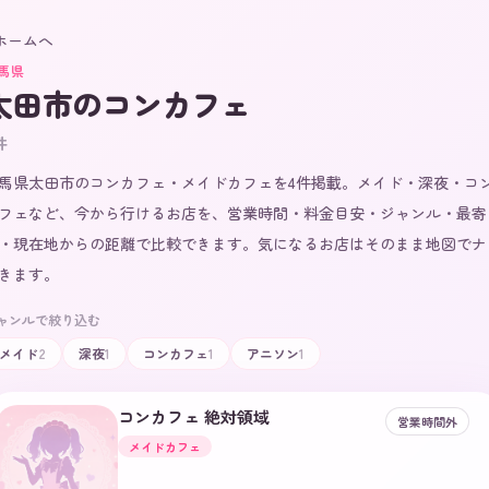
 ホームへ
馬県
太田市
のコンカフェ
件
馬県太田市のコンカフェ・メイドカフェを4件掲載。メイド・深夜・コ
フェなど、今から行けるお店を、営業時間・料金目安・ジャンル・最寄
・現在地からの距離で比較できます。気になるお店はそのまま地図でナ
きます。
ャンルで絞り込む
メイド
2
深夜
1
コンカフェ
1
アニソン
1
コンカフェ 絶対領域
営業時間外
メイドカフェ