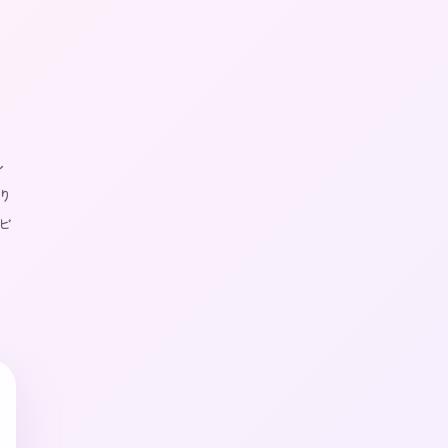
ン
り
ビ