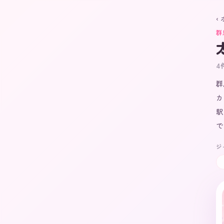
‹
群
4
群
カ
駅
で
ジ