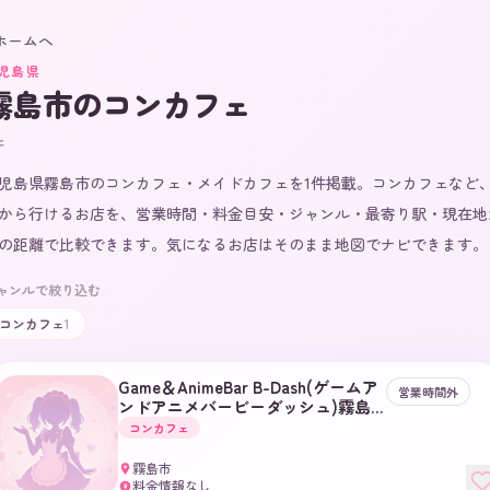
 ホームへ
児島県
霧島市
のコンカフェ
件
児島県霧島市のコンカフェ・メイドカフェを1件掲載。コンカフェなど
から行けるお店を、営業時間・料金目安・ジャンル・最寄り駅・現在地
の距離で比較できます。気になるお店はそのまま地図でナビできます。
ャンルで絞り込む
コンカフェ
1
Game＆AnimeBar B-Dash(ゲームア
営業時間外
ンドアニメバービーダッシュ)霧島
国分店
コンカフェ
霧島市
料金情報なし
¥