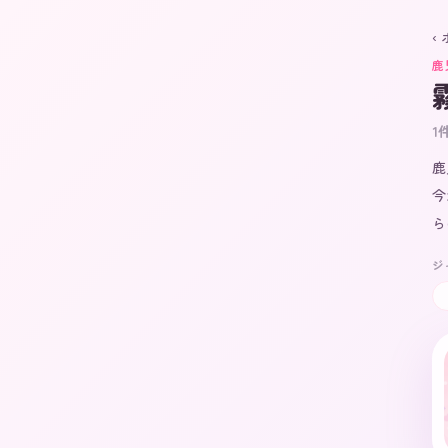
‹
鹿
1
鹿
今
ら
ジ